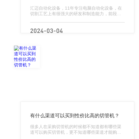
汇迈自动化设备，11年专注电脑自动化设备，在
切割工艺上有很强大的研发和制造能力，前段时
间有个切管机客户给我们一句很激励人心的话，
那就是“全自动电脑切管机哪家强？中国广东找汇
迈！”下面我就大家介绍一...
2024-03-04
有什么渠道可以买到性价比高的切管机？
很多人在采购切管机的时候都不知道都有哪些渠
道可以购买切管机，更不知道哪些渠道才能购买
到性价比很高的切管机，以至于买回来后再去别