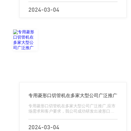
的地方一看，后悔莫及！今天就给大家推荐一下
购买切管机的渠道，让大家买的省心...
2024-03-04
专用菱形口切管机在多家大型公司广泛推广
专用菱形口切管机在多家大型公司广泛推广,应市
场需求和客户要求，我公司成功研发出凌形口切
管机特性如下功能特点*具有标准机型MTF-
100ST所有功能*出口为凌型口适用范围：针对较
薄，无弹性且易捻合在一起...
2024-03-04