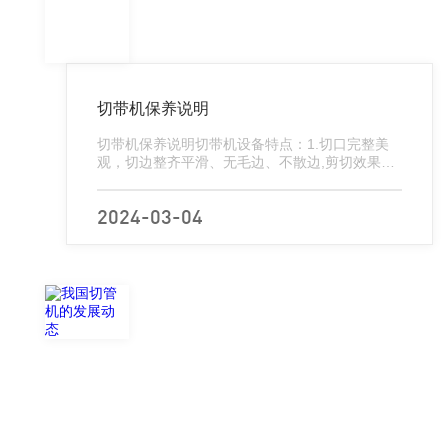
切带机保养说明
切带机保养说明切带机设备特点：1.切口完整美
观，切边整齐平滑、无毛边、不散边,剪切效果极
佳。2.本机采用PLC控制台,自动送料,电脑计数，
精度高、速度快、调整长度简单快捷、高效,且可
多条同时...
2024-03-04