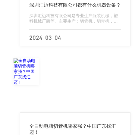
深圳汇迈科技有限公司都有什么机器设备？
深圳汇迈科技有限公司是专业生产服装机械，塑
料机械厂商等。主要生产：切管机，切带机，热
切机，切膜机，花边机，滚切切带机，超声波切
带机，切商标机，打孔切断机，无纺布裁切机，
eva切割机，压胶机，充绒机等...
2024-03-04
全自动电脑切管机哪家强？中国广东找汇
迈！