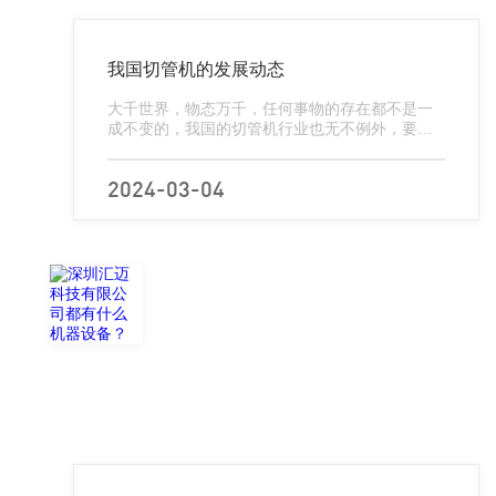
我国切管机的发展动态
大千世界，物态万千，任何事物的存在都不是一
成不变的，我国的切管机行业也无不例外，要么
进步，要么落后，那么如何提高这个行业的发展
呢?这成为切管机厂商们普遍关注的问题。现如
今，纸管机、卷筒纸分切机、切管机...
2024-03-04